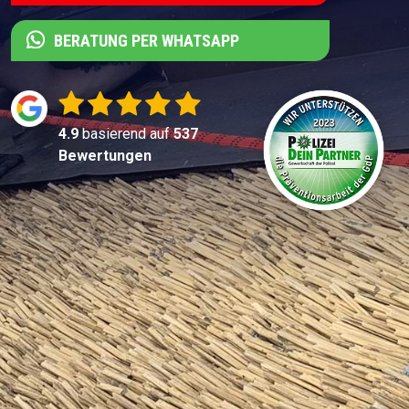
BERATUNG PER WHATSAPP
4.9
basierend auf
537
Bewertungen