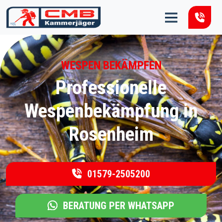
Zum Inhalt springen
WESPEN BEKÄMPFEN
Professionelle
Wespenbekämpfung in
Rosenheim
01579-2505200
BERATUNG PER WHATSAPP