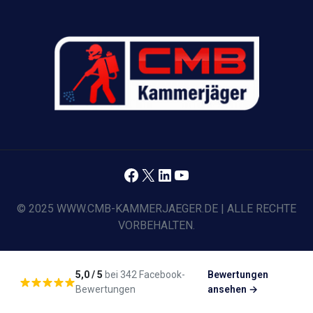
Facebook
X
LinkedIn
YouTube
© 2025 WWW.CMB-KAMMERJAEGER.DE | ALLE RECHTE
VORBEHALTEN.
5,0 / 5
bei 342 Facebook-
Bewertungen
Bewertungen
ansehen →