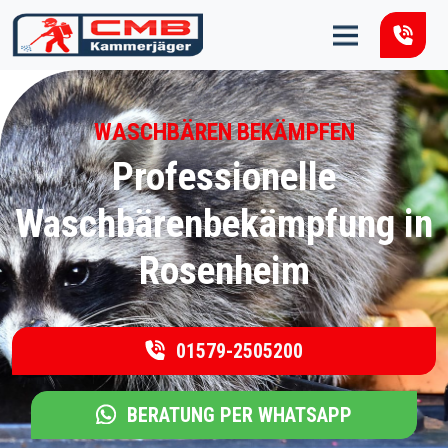
Zum Inhalt springen
WASCHBÄREN BEKÄMPFEN
Professionelle
Waschbärenbekämpfung in
Rosenheim
01579-2505200
BERATUNG PER WHATSAPP