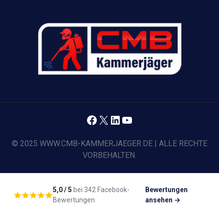
Facebook
X
LinkedIn
YouTube
© 2025 WWW.CMB-KAMMERJAEGER.DE | ALLE RECHTE
VORBEHALTEN.
5,0 / 5
bei 342 Facebook-
Bewertungen
Bewertungen
ansehen →