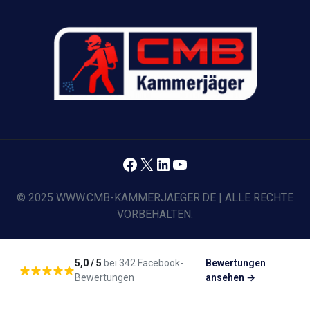
Facebook
X
LinkedIn
YouTube
© 2025 WWW.CMB-KAMMERJAEGER.DE | ALLE RECHTE
VORBEHALTEN.
5,0 / 5
bei 342 Facebook-
Bewertungen
Bewertungen
ansehen →