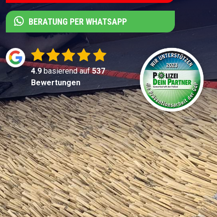
BERATUNG PER WHATSAPP
4.9
basierend auf
537
Bewertungen