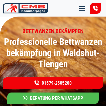
Zum Inhalt springen
BETTWANZEN BEKÄMPFEN
Professionelle Bettwanzen
bekämpfung in Waldshut-
Tiengen
01579-2505200
BERATUNG PER WHATSAPP