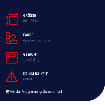
GRÖSSE
60 – 85 cm
FARBE
diverse brauntöne
GEWICHT
1 bis 2,5 kg
DRINGLICHKEIT
mittel