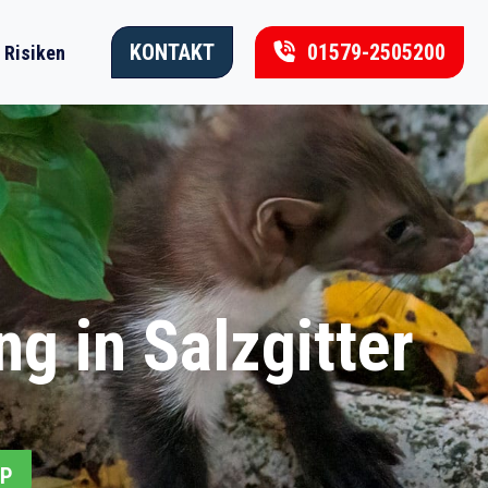
KONTAKT
01579-2505200
Risiken
g in Salzgitter
PP