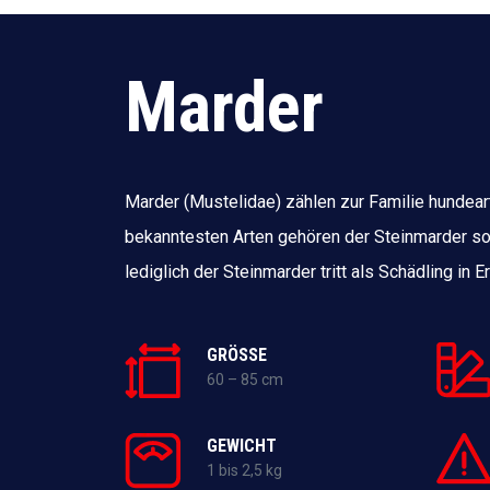
Marder
Marder (Mustelidae) zählen zur Familie hundear
bekanntesten Arten gehören der Steinmarder s
lediglich der Steinmarder tritt als Schädling in 
GRÖSSE
60 – 85 cm
GEWICHT
1 bis 2,5 kg