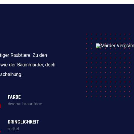
tiger Raubtiere. Zu den
owie der Baummarder, doch
Erscheinung.
FARBE
diverse brauntöne
DRINGLICHKEIT
mittel