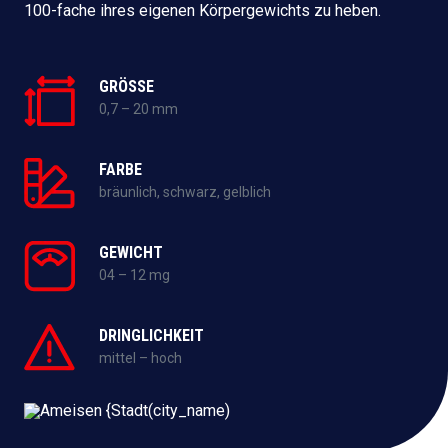
100-fache ihres eigenen Körpergewichts zu heben.
GRÖSSE
0,7 – 20 mm
FARBE
bräunlich, schwarz, gelblich
GEWICHT
04 – 12 mg
DRINGLICHKEIT
mittel – hoch