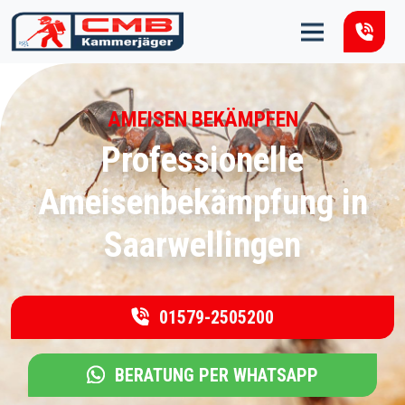
Zum Inhalt springen
AMEISEN BEKÄMPFEN
Professionelle
Ameisenbekämpfung in
Saarwellingen
01579-2505200
BERATUNG PER WHATSAPP