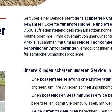
Seit über einer Dekade steht
der Fachbetrieb C
bewährter Experte für professionelle und ef
r
7.500 zufriedenstellend gelösten Einsätzen können 
Räume oder Ihre Firma dauerhaft von unerwünscht
Praxis
, zusammen mit
umfassender Fachkompe
behördlichen Anforderungen
, ermöglicht Ihnen
für sämtliche Schädlingsprobleme.
Unsere Kunden schätzen unseren Service in 
Eine
kostenfreie telefonische Erstberatun
anbieten, um Ihre Anliegen schnell und unkompl
Einen
kostenlosen Bestimmungsservice
pe
bereitstellen, damit Sie genau wissen, mit we
Keine Anfahrtsgebühren
berechnen – ein Vor