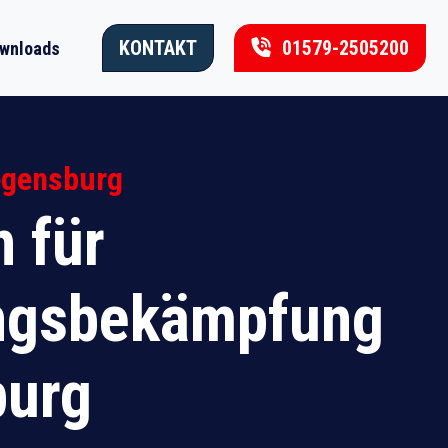
KONTAKT
01579-2505200
wnloads
egensburg
 für
ngsbekämpfung
burg