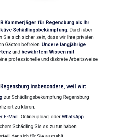
MB Kammerjäger für Regensburg
als Ihr
fektive Schädlingsbekämpfung
. Durch über
Sie sich sicher sein, dass wir Ihre privaten
en Gästen befreien.
Unsere langjährige
tenz
und
bewährtem Wissen mit
 eine professionelle und diskrete Arbeitsweise
Regensburg insbesondere, weil wir:
g
zur Schädlingsbekämpfung Regensburg
iziert zu klären.
r E-Mail
, Onlineupload, oder
WhatsApp
lchem Schädling Sie es zu tun haben.
teil, der sich für Sie auszahlt.