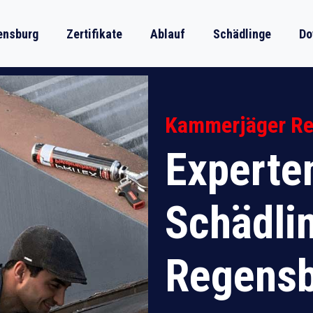
ensburg
Zertifikate
Ablauf
Schädlinge
Do
Kammerjäger R
Experten
Schädli
Regens