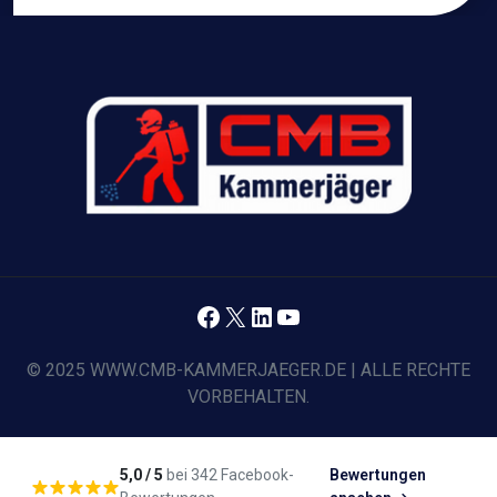
Facebook
X
LinkedIn
YouTube
© 2025 WWW.CMB-KAMMERJAEGER.DE | ALLE RECHTE
VORBEHALTEN.
5,0 / 5
bei 342 Facebook-
Bewertungen