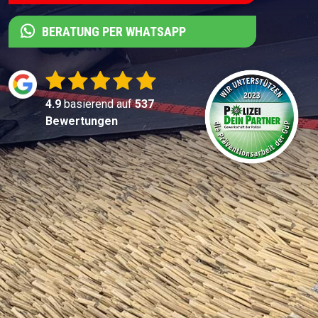
BERATUNG PER WHATSAPP
4.9
basierend auf
537
Bewertungen