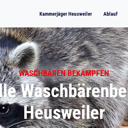
Kammerjäger Heusweiler
Ablauf
WASCHBÄREN BEKÄMPFEN
lle Waschbärenb
Heusweiler