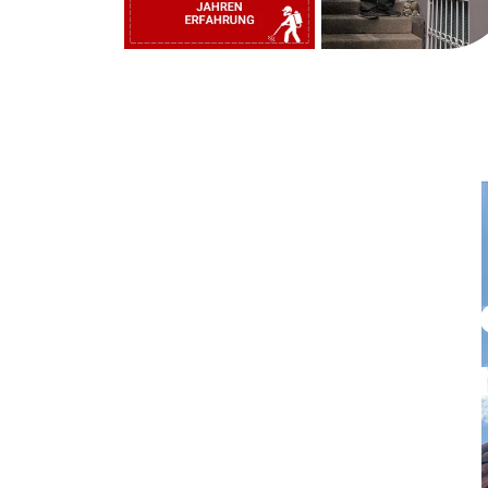
Rufen Sie uns j
und vereinbare
einen Termin.