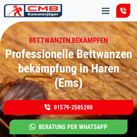
Zum Inhalt springen
BETTWANZEN BEKÄMPFEN
Professionelle Bettwanzen
bekämpfung in Haren
(Ems)
01579-2505200
BERATUNG PER WHATSAPP