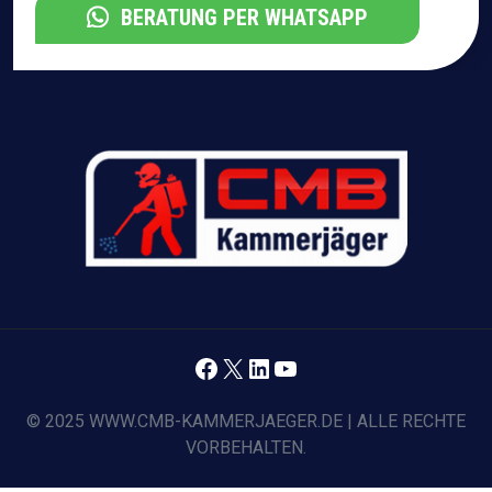
BERATUNG PER WHATSAPP
Facebook
X
LinkedIn
YouTube
© 2025 WWW.CMB-KAMMERJAEGER.DE | ALLE RECHTE
VORBEHALTEN.