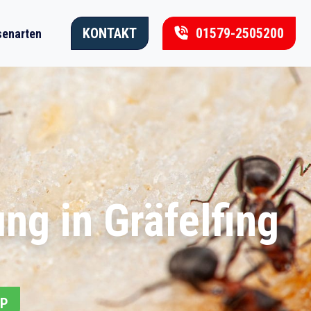
KONTAKT
01579-2505200
enarten
g in Gräfelfing
PP