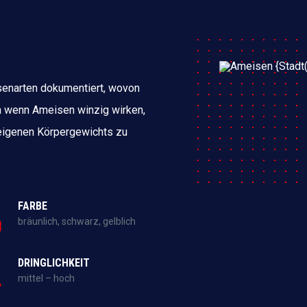
senarten dokumentiert, wovon
h wenn Ameisen winzig wirken,
 eigenen Körpergewichts zu
FARBE
bräunlich, schwarz, gelblich
DRINGLICHKEIT
mittel – hoch