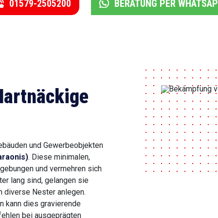
01579-2505200
BERATUNG PER WHATSA
Hartnäckige
gebäuden und Gewerbeobjekten
raonis)
. Diese minimalen,
mgebungen und vermehren sich
er lang sind, gelangen sie
n diverse Nester anlegen.
n kann dies gravierende
fehlen bei ausgeprägten