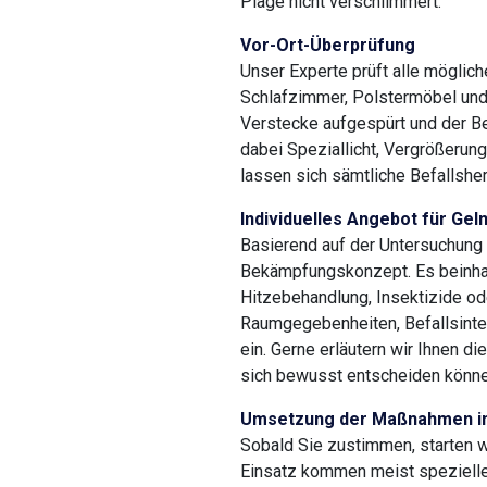
Plage nicht verschlimmert.
Vor-Ort-Überprüfung
Unser Experte prüft alle möglic
Schlafzimmer, Polstermöbel un
Verstecke aufgespürt und der B
dabei Speziallicht, Vergrößerun
lassen sich sämtliche Befallsher
Individuelles Angebot für Ge
Basierend auf der Untersuchung
Bekämpfungskonzept. Es beinhalt
Hitzebehandlung, Insektizide ode
Raumgegebenheiten, Befallsinten
ein. Gerne erläutern wir Ihnen di
sich bewusst entscheiden könne
Umsetzung der Maßnahmen i
Sobald Sie zustimmen, starten 
Einsatz kommen meist spezielle