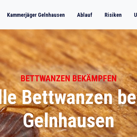
Kammerjäger Gelnhausen
Ablauf
Risiken
U
BETTWANZEN BEKÄMPFEN
lle Bettwanzen b
Gelnhausen