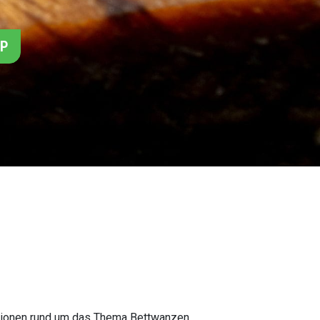
PP
mationen rund um das Thema Bettwanzen