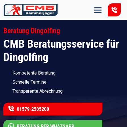
Zum Inhalt springen
Beratung Dingolfing
CMB Beratungsservice für
Dingolfing
Kompetente Beratung
Schnelle Termine
Transparente Abrechnung
01579-2505200
BERATUNG PER WHATSAPP