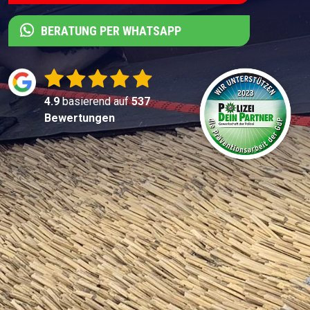
BERATUNG PER WHATSAPP
4.9
basierend auf
537
Bewertungen