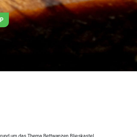
PP
en rund um das Thema Bettwanzen Blieskastel