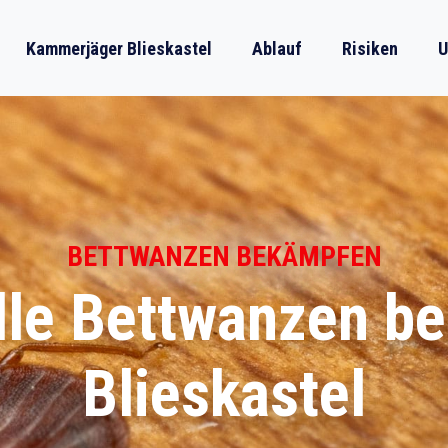
Kammerjäger Blieskastel
Ablauf
Risiken
U
BETTWANZEN BEKÄMPFEN
lle Bettwanzen b
Blieskastel