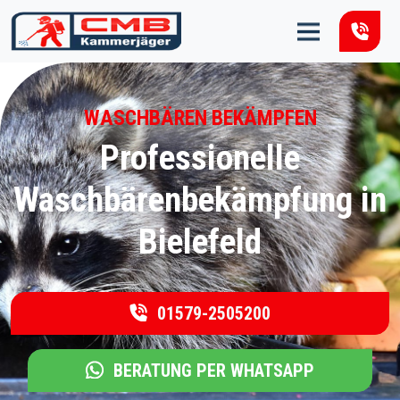
Zum Inhalt springen
WASCHBÄREN BEKÄMPFEN
Professionelle
Waschbärenbekämpfung in
Bielefeld
01579-2505200
BERATUNG PER WHATSAPP