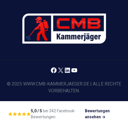
Facebook
X
LinkedIn
YouTube
© 2025 WWW.CMB-KAMMERJAEGER.DE | ALLE RECHTE
VORBEHALTEN.
5,0 / 5
bei 342 Facebook-
Bewertungen
Bewertungen
ansehen →