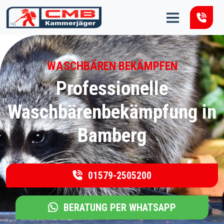
Zum Inhalt springen
WASCHBÄREN BEKÄMPFEN
Professionelle
Waschbärenbekämpfung in
Bamberg
01579-2505200
BERATUNG PER WHATSAPP