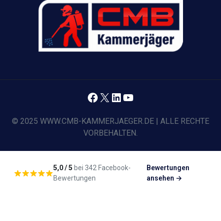
Facebook
X
LinkedIn
YouTube
© 2025 WWW.CMB-KAMMERJAEGER.DE | ALLE RECHTE
VORBEHALTEN.
5,0 / 5
bei 342 Facebook-
Bewertungen
Bewertungen
ansehen →