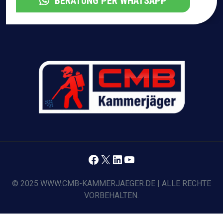
BERATUNG PER WHATSAPP
Facebook
X
LinkedIn
YouTube
© 2025 WWW.CMB-KAMMERJAEGER.DE | ALLE RECHTE
VORBEHALTEN.