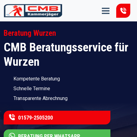
Zum Inhalt springen
Beratung Wurzen
CMB Beratungsservice für
Wurzen
Kompetente Beratung
Schnelle Termine
Transparente Abrechnung
01579-2505200
BERATUNG PER WHATSAPP