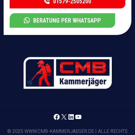
01579-2505200
BERATUNG PER WHATSAPP
Facebook
X
LinkedIn
YouTube
© 2025 WWW.CMB-KAMMERJAEGER.DE | ALLE RECHTE