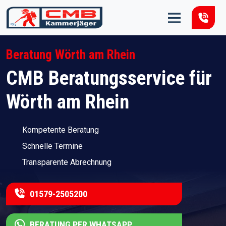
Zum Inhalt springen
Beratung Wörth am Rhein
CMB Beratungsservice für
Wörth am Rhein
Kompetente Beratung
Schnelle Termine
Transparente Abrechnung
01579-2505200
BERATUNG PER WHATSAPP