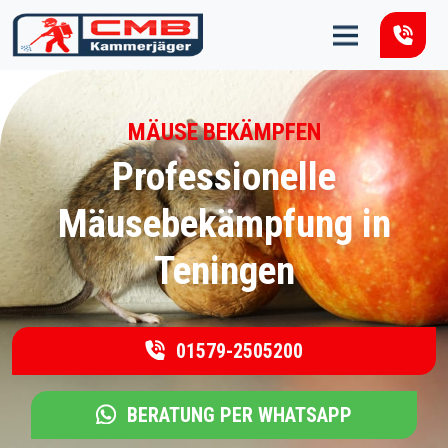
Zum Inhalt springen
MÄUSE BEKÄMPFEN
Professionelle
Mäusebekämpfung in
Teningen
01579-2505200
BERATUNG PER WHATSAPP