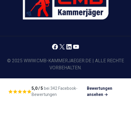
Facebook
X
LinkedIn
YouTube
© 2025 WWW.CMB-KAMMERJAEGER.DE | ALLE RECHTE
VORBEHALTEN.
5,0 / 5
bei 342 Facebook-
Bewertungen
Bewertungen
ansehen →