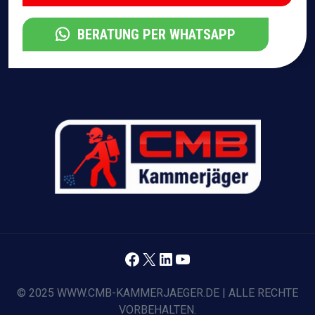
BERATUNG PER WHATSAPP
Facebook
X
LinkedIn
YouTube
© 2025 WWW.CMB-KAMMERJAEGER.DE | ALLE RECHTE
VORBEHALTEN.