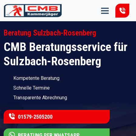
Zum Inhalt springen
Beratung Sulzbach-Rosenberg
CMB Beratungsservice für
Sulzbach-Rosenberg
Kompetente Beratung
Schnelle Termine
Transparente Abrechnung
01579-2505200
BERATUNG PER WHATSAPP