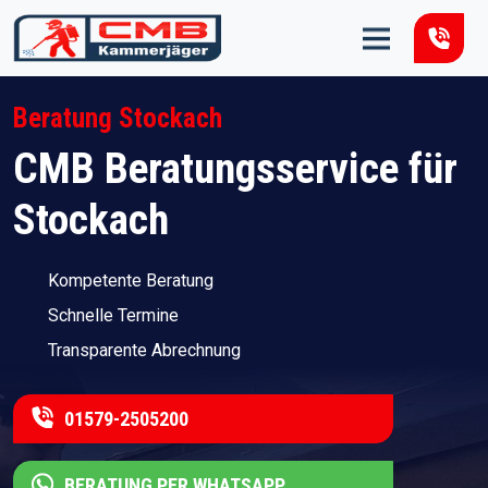
Zum Inhalt springen
Beratung Stockach
CMB Beratungsservice für
Stockach
Kompetente Beratung
Schnelle Termine
Transparente Abrechnung
01579-2505200
BERATUNG PER WHATSAPP