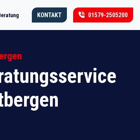
KONTAKT
01579-2505200
Beratung
ergen
atungsservice
dtbergen