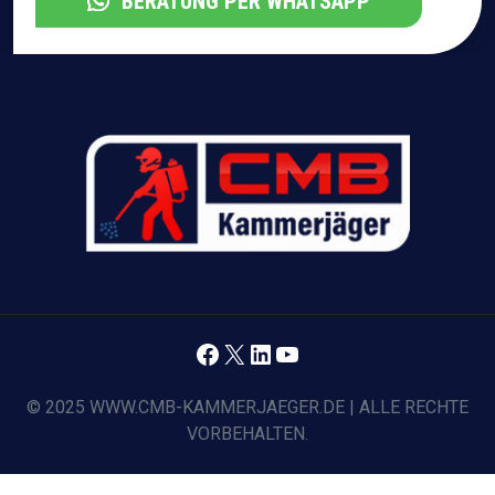
BERATUNG PER WHATSAPP
Facebook
X
LinkedIn
YouTube
© 2025 WWW.CMB-KAMMERJAEGER.DE | ALLE RECHTE
VORBEHALTEN.