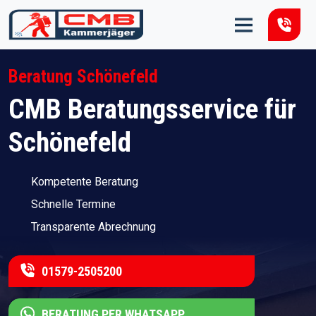
Zum Inhalt springen
Beratung Schönefeld
CMB Beratungsservice für
Schönefeld
Kompetente Beratung
Schnelle Termine
Transparente Abrechnung
01579-2505200
BERATUNG PER WHATSAPP