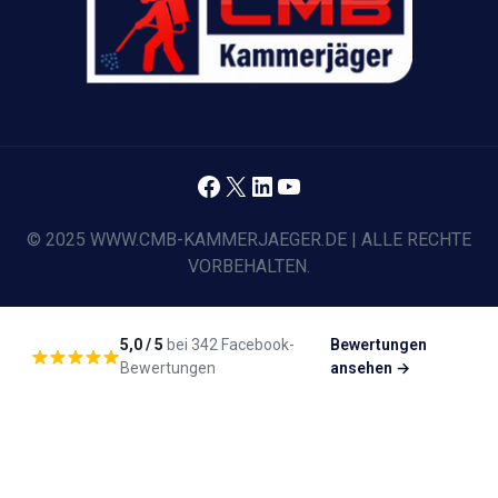
Facebook
X
LinkedIn
YouTube
© 2025 WWW.CMB-KAMMERJAEGER.DE | ALLE RECHTE
VORBEHALTEN.
5,0 / 5
bei 342 Facebook-
Bewertungen
Bewertungen
ansehen →