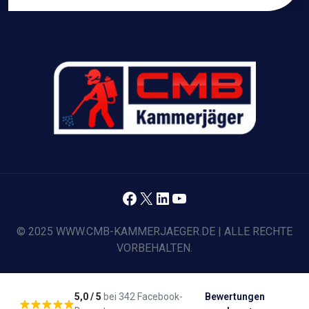
Facebook
X
LinkedIn
YouTube
© 2025 WWW.CMB-KAMMERJAEGER.DE | ALLE RECHTE
VORBEHALTEN.
5,0 / 5
bei 342 Facebook-
Bewertungen