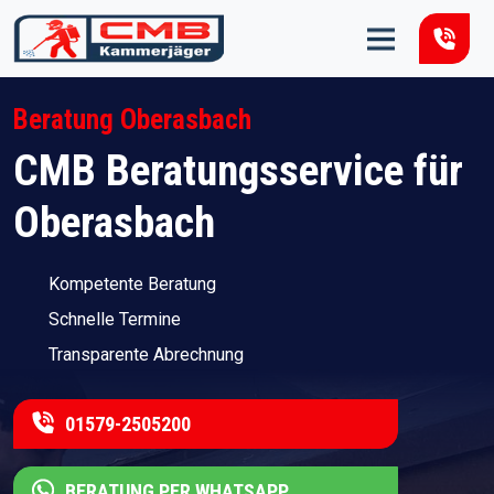
Zum Inhalt springen
Beratung Oberasbach
CMB Beratungsservice für
Oberasbach
Kompetente Beratung
Schnelle Termine
Transparente Abrechnung
01579-2505200
BERATUNG PER WHATSAPP