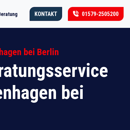
KONTAKT
01579-2505200
Beratung
agen bei Berlin
atungsservice
enhagen bei