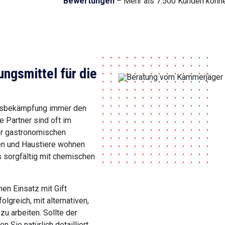
Bewertungen
– Mehr als 7.500 Kunden können 
gsmittel für die
ingsbekämpfung immer den
re Partner sind oft im
er gastronomischen
en und Haustiere wohnen
s sorgfältig mit chemischen
en Einsatz mit Gift
olgreich, mit alternativen,
u arbeiten. Sollte der
 Sie natürlich detailliert