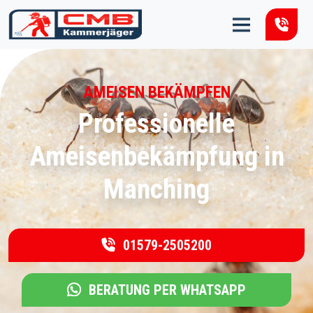
Zum Inhalt springen
AMEISEN BEKÄMPFEN
Professionelle
Ameisenbekämpfung in
Manching
01579-2505200
BERATUNG PER WHATSAPP