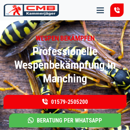
Zum Inhalt springen
WESPEN BEKÄMPFEN
Professionelle
Wespenbekämpfung in
Manching
01579-2505200
BERATUNG PER WHATSAPP