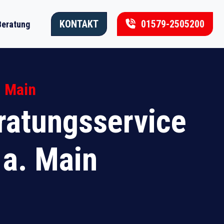
KONTAKT
01579-2505200
Beratung
. Main
atungsservice
 a. Main