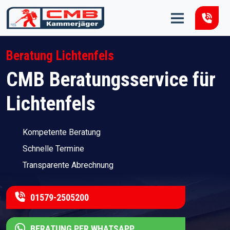
Zum Inhalt springen
Beratung Lichtenfels
CMB Beratungsservice für
Lichtenfels
Kompetente Beratung
Schnelle Termine
Transparente Abrechnung
01579-2505200
BERATUNG PER WHATSAPP