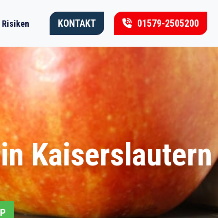
KONTAKT
01579-2505200
Risiken
n Kaiserslautern
PP