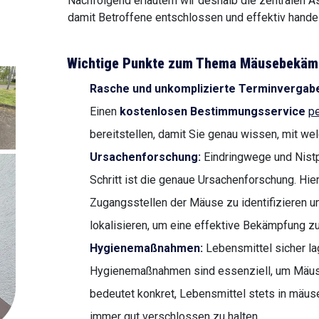
Nachfolgend erläutern wir deshalb die zentrale
damit Betroffene entschlossen und effektiv handel
Wichtige Punkte zum Thema Mäusebekäm
Rasche und unkomplizierte Terminvergab
Einen
kostenlosen Bestimmungsservice
pe
bereitstellen, damit Sie genau wissen, mit we
Ursachenforschung:
Eindringwege und Nistp
Schritt ist die genaue Ursachenforschung. Hier
Zugangsstellen der Mäuse zu identifizieren u
lokalisieren, um eine effektive Bekämpfung z
Hygienemaßnahmen:
Lebensmittel sicher lag
Hygienemaßnahmen sind essenziell, um Mäuse
bedeutet konkret, Lebensmittel stets in mäus
immer gut verschlossen zu halten.