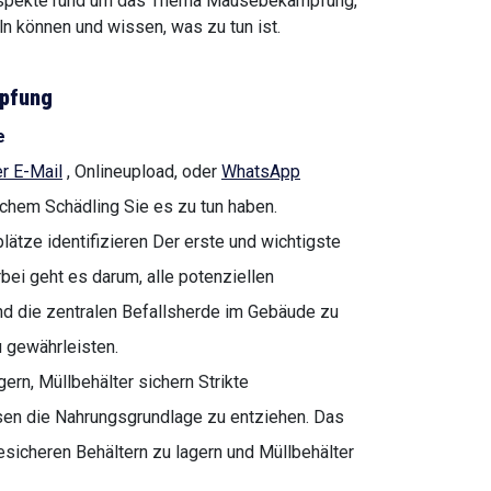
n Aspekte rund um das Thema Mäusebekämpfung,
n können und wissen, was zu tun ist.
pfung
e
r E-Mail
, Onlineupload, oder
WhatsApp
lchem Schädling Sie es zu tun haben.
lätze identifizieren Der erste und wichtigste
bei geht es darum, alle potenziellen
nd die zentralen Befallsherde im Gebäude zu
u gewährleisten.
ern, Müllbehälter sichern Strikte
n die Nahrungsgrundlage zu entziehen. Das
esicheren Behältern zu lagern und Müllbehälter