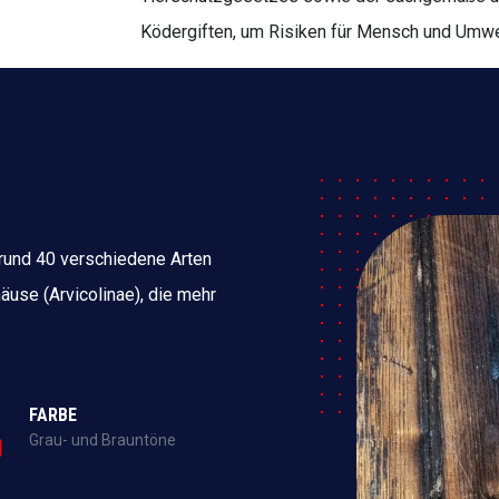
Ködergiften, um Risiken für Mensch und Umwe
 rund 40 verschiedene Arten
äuse (Arvicolinae), die mehr
FARBE
Grau- und Brauntöne