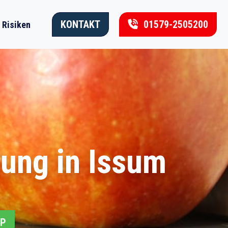
KONTAKT
01579-2505200
Risiken
ung in Issum
PP