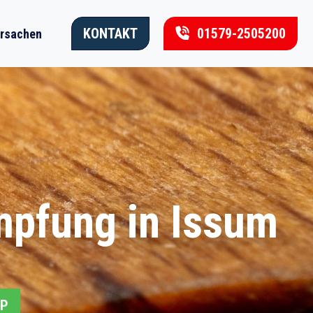
KONTAKT
01579-2505200
rsachen
mpfung in Issum
PP