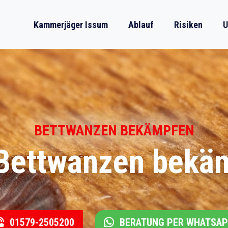
Kammerjäger Issum
Ablauf
Risiken
U
BETTWANZEN BEKÄMPFEN
 Bettwanzen bekä
01579-2505200
BERATUNG PER WHATSA