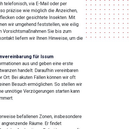
h telefonisch, via E-Mail oder per
so präzise wie möglich die Anzeichen,
flecken oder gesichtete Insekten. Mit
en wir umgehend feststellen, wie eilig
ten Vorsichtsmaßnahmen Sie bis zum
kontakt liefern wir Ihnen Hinweise, um die
nvereinbarung für Issum
ormationen aus und geben eine erste
twanzen handelt. Daraufhin vereinbaren
r Ort. Bei akuten Fällen können wir oft
einen Besuch ermöglichen. So stellen wir
ne unnötige Verzögerungen starten kann
immert.
herweise befallenen Zonen, insbesondere
 angrenzende Räume. Er findet