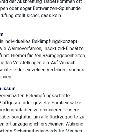
Grad der Ausbreitung. Dabei kommen oft
Lupen oder sogar Bettwanzen-Spürhunde
rüfung stellt sicher, dass kein
.
um
ein individuelles Bekämpfungskonzept.
ie Wärmeverfahren, Insektizid-Einsätze
ührt. Hierbei fließen Raumgegebenheiten,
iduellen Vorstellungen ein. Auf Wunsch
Nachteile der einzelnen Verfahren, sodass
önnen.
n Issum
 vereinbarten Bekämpfungsschritte
ßluftgeräte oder gezielte Sprüheinsätze
icklungsstadien zu eliminieren. Unsere
dabei sorgfältig, um alle Rückzugsorte zu
aien oft unzugänglich erscheinen. Während
öchste Sicherheitsstandards für Mensch,