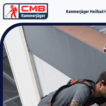
Kammerjäger Heilbad H
Zum Inhalt springen