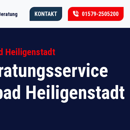
KONTAKT
01579-2505200
Beratung
d Heiligenstadt
atungsservice
bad Heiligenstadt