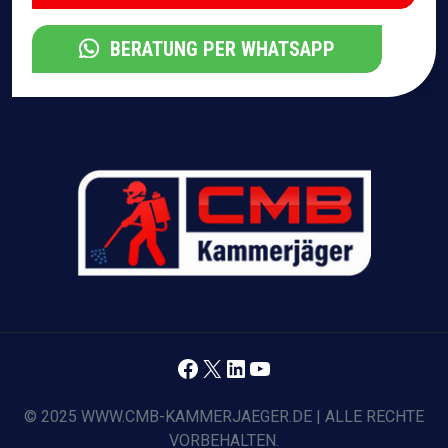
BERATUNG PER WHATSAPP
Facebook
X
LinkedIn
YouTube
© 2025 WWW.CMB-KAMMERJAEGER.DE | ALLE RECHTE
VORBEHALTEN.