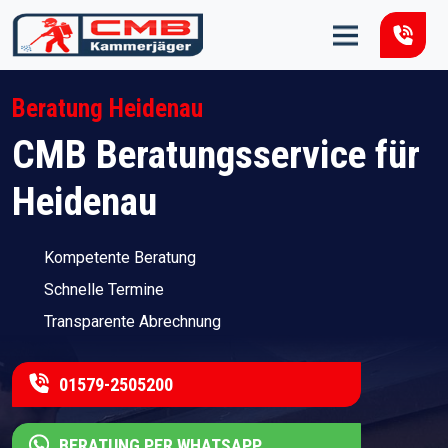
Zum Inhalt springen
Beratung Heidenau
CMB Beratungsservice für
Heidenau
Kompetente Beratung
Schnelle Termine
Transparente Abrechnung
01579-2505200
BERATUNG PER WHATSAPP