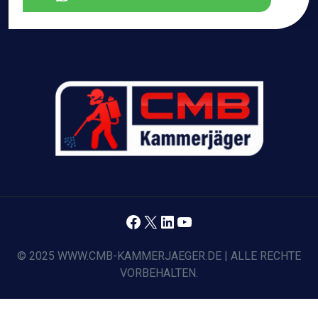
Facebook
X
LinkedIn
YouTube
© 2025 WWW.CMB-KAMMERJAEGER.DE | ALLE RECHTE
VORBEHALTEN.