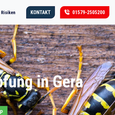
KONTAKT
01579-2505200
Risiken
fung in Gera
PP