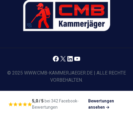
Facebook
X
LinkedIn
YouTube
© 2025 WWW.CMB-KAMMERJAEGER.DE | ALLE RECHTE
VORBEHALTEN.
5,0 / 5
bei 342 Facebook-
Bewertungen
Bewertungen
ansehen →