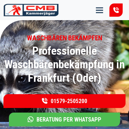
Zum Inhalt springen
WASCHBÄREN BEKÄMPFEN
Professionelle
Waschbärenbekämpfung in
Frankfurt (Oder)
01579-2505200
BERATUNG PER WHATSAPP