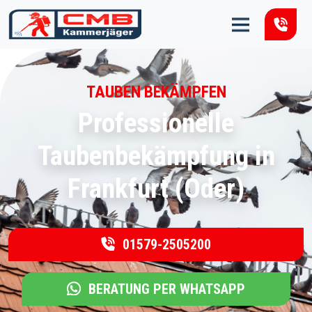
Zum Inhalt springen
TAUBEN BEKÄMPFEN
Professionelle
Taubenbekämpfung in
Frankfurt (Oder)
01579-2505200
BERATUNG PER WHATSAPP