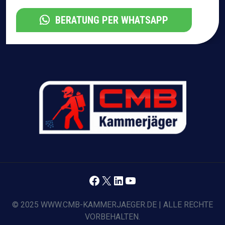
BERATUNG PER WHATSAPP
Facebook
X
LinkedIn
YouTube
© 2025 WWW.CMB-KAMMERJAEGER.DE | ALLE RECHTE
VORBEHALTEN.