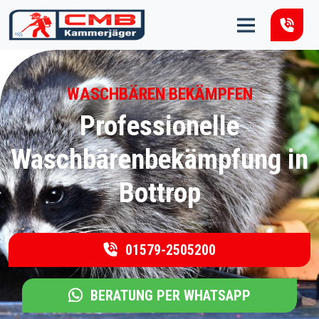
Zum Inhalt springen
WASCHBÄREN BEKÄMPFEN
Professionelle
Waschbärenbekämpfung in
Bottrop
01579-2505200
BERATUNG PER WHATSAPP