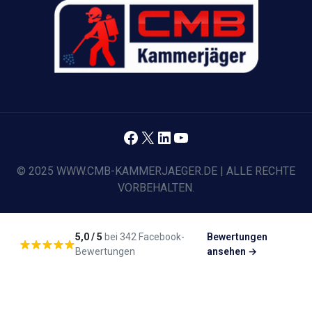
Facebook
X
LinkedIn
YouTube
© 2025 WWW.CMB-KAMMERJAEGER.DE | ALLE RECHTE
VORBEHALTEN.
5,0 / 5
bei 342 Facebook-
Bewertungen
Bewertungen
ansehen →