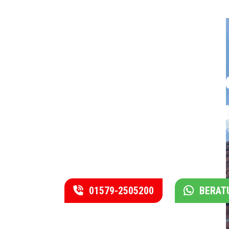
Rufen Sie uns j
und vereinbare
einen Termin.
01579-2505200
BERAT