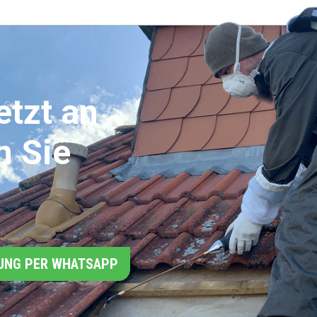
etzt an
n Sie
UNG PER WHATSAPP