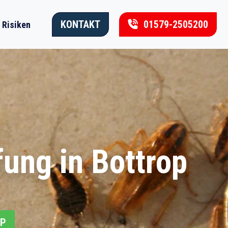
KONTAKT
01579-2505200
Risiken
ung in Bottrop
PP