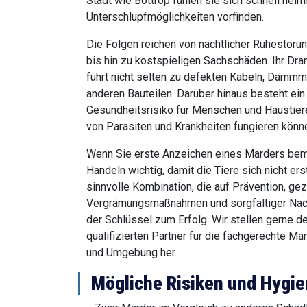
Stadt wie Bottrop fühlen sie sich schnell hei
Unterschlupfmöglichkeiten vorfinden.
Die Folgen reichen von nächtlicher Ruhestöru
bis hin zu kostspieligen Sachschäden. Ihr Dr
führt nicht selten zu defekten Kabeln, Dämmma
anderen Bauteilen. Darüber hinaus besteht ein
Gesundheitsrisiko für Menschen und Haustiere
von Parasiten und Krankheiten fungieren könn
Wenn Sie erste Anzeichen eines Marders be
Handeln wichtig, damit die Tiere sich nicht ers
sinnvolle Kombination, die auf Prävention, gez
Vergrämungsmaßnahmen und sorgfältiger Nachko
der Schlüssel zum Erfolg. Wir stellen gerne d
qualifizierten Partner für die fachgerechte M
und Umgebung her.
Mögliche Risiken und Hyg