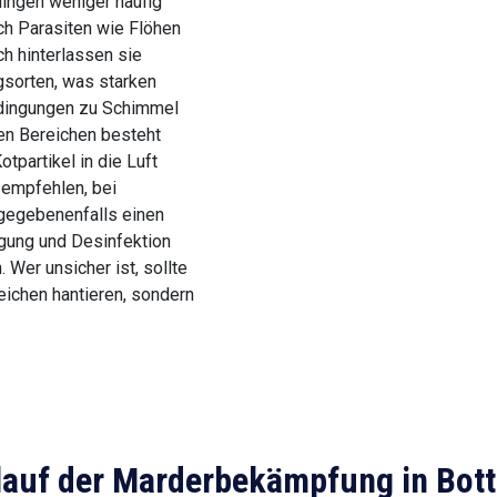
ingen weniger häufig
rch Parasiten wie Flöhen
ch hinterlassen sie
gsorten, was starken
edingungen zu Schimmel
ten Bereichen besteht
tpartikel in die Luft
 empfehlen, bei
gegebenenfalls einen
igung und Desinfektion
. Wer unsicher ist, sollte
eichen hantieren, sondern
lauf der Marderbekämpfung in Bott