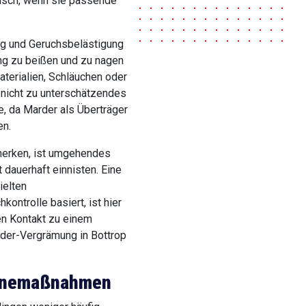
misch, wenn sie passende
ng und Geruchsbelästigung
ang zu beißen und zu nagen
terialien, Schläuchen oder
 nicht zu unterschätzendes
, da Marder als Überträger
en.
merken, ist umgehendes
t dauerhaft einnisten. Eine
ielten
ntrolle basiert, ist hier
en Kontakt zu einem
arder-Vergrämung in Bottrop
ienemaßnahmen