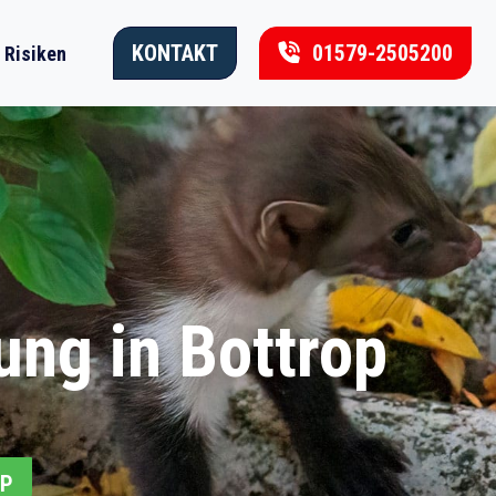
KONTAKT
01579-2505200
Risiken
ng in Bottrop
PP