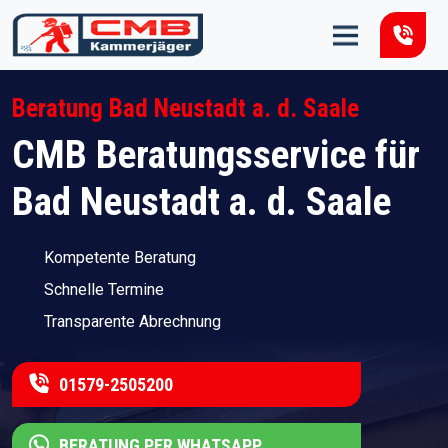
Zum Inhalt springen
Beratung Bad Neustadt a. d. Saale
CMB Beratungsservice für
Bad Neustadt a. d. Saale
Kompetente Beratung
Schnelle Termine
Transparente Abrechnung
01579-2505200
BERATUNG PER WHATSAPP